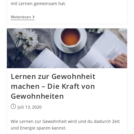
mit Lernen gemeinsam hat.
Lernen
Weiterlesen
Als
Gewohnheit
Etablieren
–
Ein
Effektiver
Trick
Für
Den
Alltag
Lernen zur Gewohnheit
machen – Die Kraft von
Gewohnheiten
Beitrag
Juli 13, 2020
veröffentlicht:
Wie Lernen zur Gewohnheit wird und du dadurch Zeit
und Energie sparen kannst.