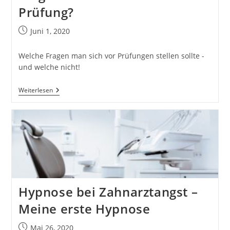
Prüfung?
Beitrag
Juni 1, 2020
veröffentlicht:
Welche Fragen man sich vor Prüfungen stellen sollte -
und welche nicht!
Prüfungsangst
Weiterlesen
–
Welche
Fragen
Stellst
Du
Dir
Vor
Der
Prüfung?
Hypnose bei Zahnarztangst –
Meine erste Hypnose
Beitrag
Mai 26, 2020