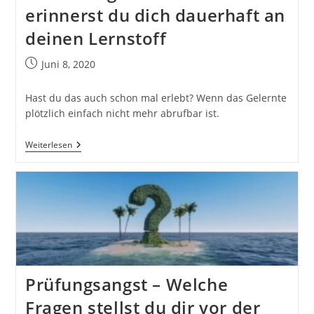
erinnerst du dich dauerhaft an
deinen Lernstoff
Beitrag
Juni 8, 2020
veröffentlicht:
Hast du das auch schon mal erlebt? Wenn das Gelernte
plötzlich einfach nicht mehr abrufbar ist.
Nachhaltiges
Weiterlesen
Lernen
–
So
Erinnerst
Du
Dich
Dauerhaft
An
Deinen
Lernstoff
Prüfungsangst – Welche
Fragen stellst du dir vor der