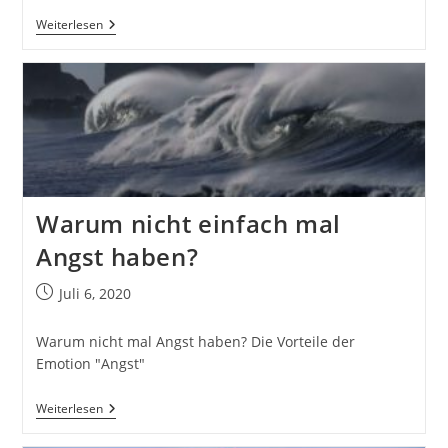
Lernen
Weiterlesen
Zur
Gewohnheit
Machen
–
Die
Kraft
Von
Gewohnheiten
Warum nicht einfach mal
Angst haben?
Beitrag
Juli 6, 2020
veröffentlicht:
Warum nicht mal Angst haben? Die Vorteile der
Emotion "Angst"
Warum
Weiterlesen
Nicht
Einfach