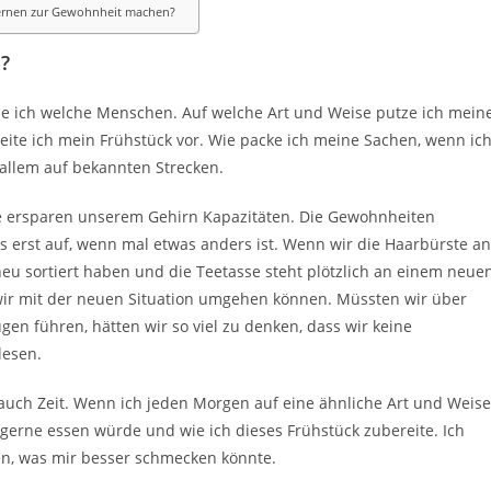
Lernen zur Gewohnheit machen?
?
e ich welche Menschen. Auf welche Art und Weise putze ich mein
ite ich mein Frühstück vor. Wie packe ich meine Sachen, wenn ic
 allem auf bekannten Strecken.
ie ersparen unserem Gehirn Kapazitäten. Die Gewohnheiten
s erst auf, wenn mal etwas anders ist. Wenn wir die Haarbürste an
neu sortiert haben und die Teetasse steht plötzlich an einem neue
r wir mit der neuen Situation umgehen können. Müssten wir über
gen führen, hätten wir so viel zu denken, dass wir keine
lesen.
auch Zeit. Wenn ich jeden Morgen auf eine ähnliche Art und Weise
gerne essen würde und wie ich dieses Frühstück zubereite. Ich
en, was mir besser schmecken könnte.