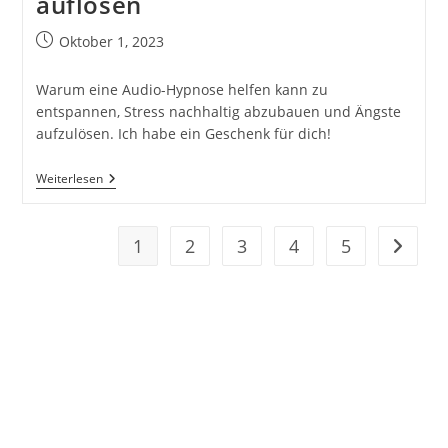
auflösen
Beitrag
Oktober 1, 2023
veröffentlicht:
Warum eine Audio-Hypnose helfen kann zu
entspannen, Stress nachhaltig abzubauen und Ängste
aufzulösen. Ich habe ein Geschenk für dich!
Audio-
Weiterlesen
Hypnose
–
Entspannen,
Zur
1
2
3
4
5
Zur näc
Ruhe
Kommen,
Ängste
Auflösen