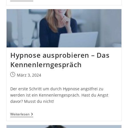
Angst
–
Und
Was
Man
Dagegen
Tun
Kann
Hypnose ausprobieren – Das
Kennenlerngespräch
Beitrag
März 3, 2024
veröffentlicht:
Der erste Schritt um durch Hypnose angstfrei zu
werden ist ein Kennenlerngespräch. Hast du Angst
davor? Musst du nicht!
Hypnose
Weiterlesen
Ausprobieren
–
Das