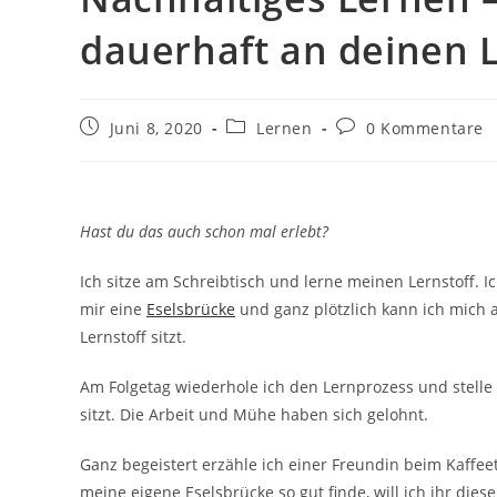
dauerhaft an deinen L
Beitrag
Beitrags-
Beitrags-
Juni 8, 2020
Lernen
0 Kommentare
veröffentlicht:
Kategorie:
Kommentare:
Hast du das auch schon mal erlebt?
Ich sitze am Schreibtisch und lerne meinen Lernstoff. I
mir eine
Eselsbrücke
und ganz plötzlich kann ich mich a
Lernstoff sitzt.
Am Folgetag wiederhole ich den Lernprozess und stelle f
sitzt. Die Arbeit und Mühe haben sich gelohnt.
Ganz begeistert erzähle ich einer Freundin beim Kaffee
meine eigene Eselsbrücke so gut finde, will ich ihr dies