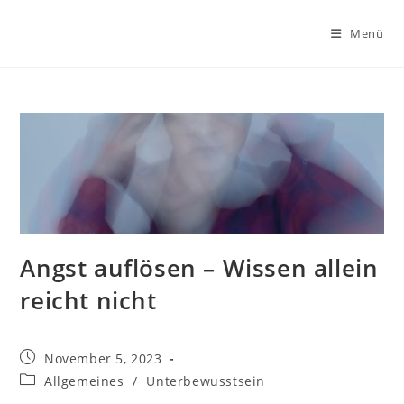
Zum
Inhalt
Menü
springen
Angst auflösen – Wissen allein
reicht nicht
Beitrag
November 5, 2023
veröffentlicht:
Beitrags-
Allgemeines
/
Unterbewusstsein
Kategorie: