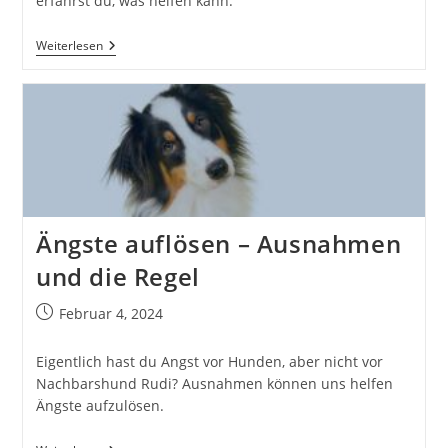
erfährst du, was helfen kann.
Wachsende
Weiterlesen
Angst
–
Und
Was
Man
Dagegen
Tun
Kann
Ängste auflösen – Ausnahmen
und die Regel
Beitrag
Februar 4, 2024
veröffentlicht:
Eigentlich hast du Angst vor Hunden, aber nicht vor
Nachbarshund Rudi? Ausnahmen können uns helfen
Ängste aufzulösen.