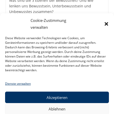
Was sind die 3 Ebenen der Bewusstheit? Und wie
lenken uns Bewusstsein, Unterbewusstsein und
Unbewusstes zusammen?
Cookie-Zustimmung
Die
Weiterlesen
verwalten
3
Ebenen
Der
Diese Website verwendet Technologien wie Cookies, um
Bewusstheit
1
2
Zur näc
Geräteinformationen zu speichern und/oder darauf zuzugreifen.
Dadurch kann das Browsing-Erlebnis verbessert und (nicht)
personalisierte Werbung gezeigt werden. Durch deine Zustimmung
können Daten wie z.B. das Surfverhalten oder eindeutige IDs auf dieser
Website verarbeitet werden. Wenn du deine Zustimmung nicht erteilst
oder zurückziehst, können bestimmte Funktionen auf dieser Website
beeinträchtigt werden.
Dienste verwalten
Akzeptieren
Ablehnen