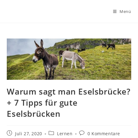
Zum
Inhalt
Menü
springen
Warum sagt man Eselsbrücke?
+ 7 Tipps für gute
Eselsbrücken
Beitrag
Beitrags-
Beitrags-
Juli 27, 2020
Lernen
0 Kommentare