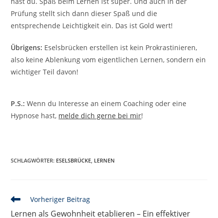
hast du. Spaß beim Lernen ist super. Und auch in der
Prüfung stellt sich dann dieser Spaß und die
entsprechende Leichtigkeit ein. Das ist Gold wert!
Übrigens:
Eselsbrücken erstellen ist kein Prokrastinieren,
also keine Ablenkung vom eigentlichen Lernen, sondern ein
wichtiger Teil davon!
P.S.:
Wenn du Interesse an einem Coaching oder eine
Hypnose hast,
melde dich gerne bei mir
!
SCHLAGWÖRTER
:
ESELSBRÜCKE
,
LERNEN
Weitere
Vorheriger Beitrag
Artikel
Lernen als Gewohnheit etablieren – Ein effektiver
ansehen