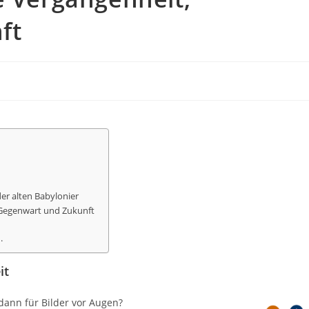
ft
der alten Babylonier
, Gegenwart und Zukunft
.
it
dann für Bilder vor Augen?