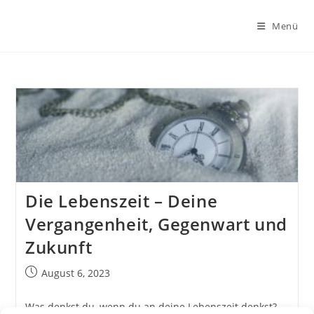
Zum
Inhalt
Menü
springen
Die Lebenszeit – Deine
Vergangenheit, Gegenwart und
Zukunft
Beitrag
August 6, 2023
veröffentlicht:
Was denkst du, wenn du an deine Lebenszeit denkst?