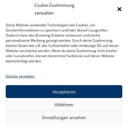
Über das Zusammenspiel von Vergangenheit,
Cookie-Zustimmung
Gegenwart und Zukunft...
verwalten
Die
Weiterlesen
Diese Website verwendet Technologien wie Cookies, um
Lebenszeit
Geräteinformationen zu speichern und/oder darauf zuzugreifen.
–
Dadurch kann das Browsing-Erlebnis verbessert und (nicht)
Deine
Vergangenheit,
personalisierte Werbung gezeigt werden. Durch deine Zustimmung
Gegenwart
können Daten wie z.B. das Surfverhalten oder eindeutige IDs auf dieser
Und
Website verarbeitet werden. Wenn du deine Zustimmung nicht erteilst
Zukunft
oder zurückziehst, können bestimmte Funktionen auf dieser Website
beeinträchtigt werden.
Dienste verwalten
Akzeptieren
Ablehnen
Kontakt
Datenschutzerklärung
Impressum
Facebook
Einstellungen ansehen
Cookie-Richtlinie (EU)