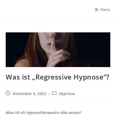
Zum
Inhalt
Menü
springen
Was ist „Regressive Hypnose“?
Beitrag
Beitrags-
November 6, 2022
Hypnose
veröffentlicht:
Kategorie:
Muss ich als Hypnosetherapeutin alles wissen?