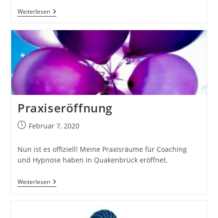
Hypnose
Weiterlesen
Für
Hunde
–
Kann
Man
Tiere
Hypnotisieren?
Praxiseröffnung
Beitrag
Februar 7, 2020
veröffentlicht:
Nun ist es offiziell! Meine Praxisräume für Coaching
und Hypnose haben in Quakenbrück eröffnet.
Praxiseröffnung
Weiterlesen