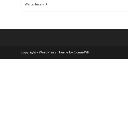
Stress
Weiterlesen
Ist
Stressig
Copyright - WordPress Theme by OceanWP