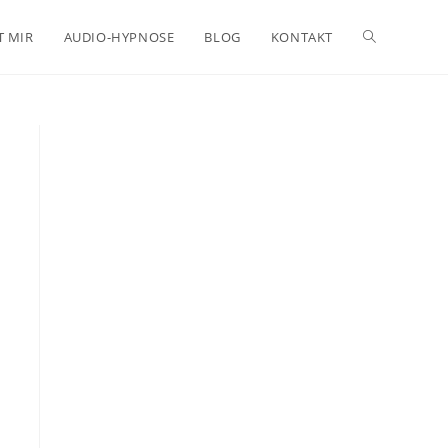
Website-
T MIR
AUDIO-HYPNOSE
BLOG
KONTAKT
Suche
umschalten