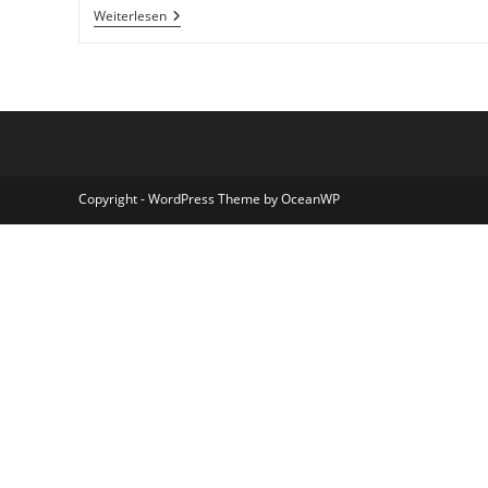
Guter
Weiterlesen
Schlaf
–
So
Geht’s
Copyright - WordPress Theme by OceanWP