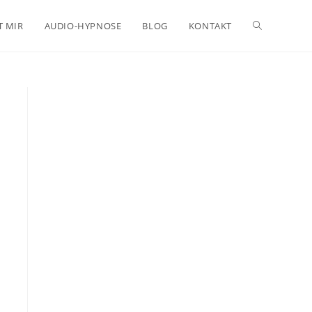
Website-
T MIR
AUDIO-HYPNOSE
BLOG
KONTAKT
Suche
umschalten