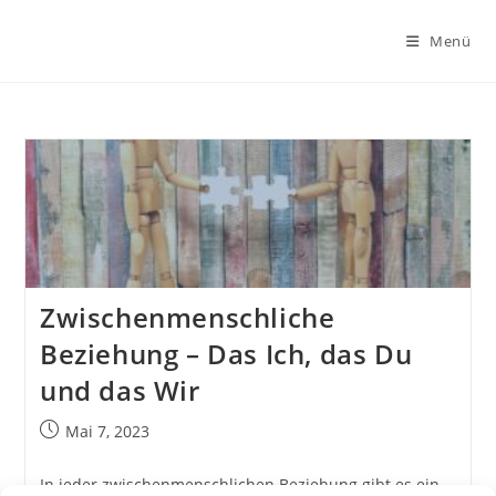
Zum
Inhalt
Menü
springen
Zwischenmenschliche
Beziehung – Das Ich, das Du
und das Wir
Beitrag
Mai 7, 2023
veröffentlicht:
In jeder zwischenmenschlichen Beziehung gibt es ein