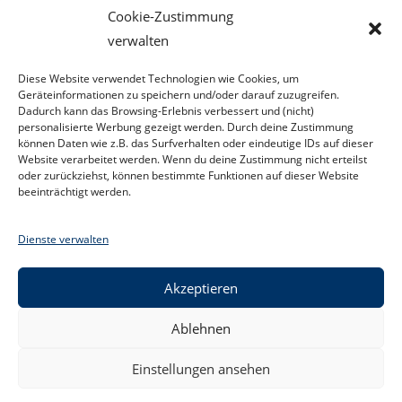
Ich, ein Du und ein Wir. Wie sehen deine Beziehungen
Cookie-Zustimmung
aus?
verwalten
Zwischenmenschliche
Weiterlesen
Diese Website verwendet Technologien wie Cookies, um
Beziehung
Geräteinformationen zu speichern und/oder darauf zuzugreifen.
–
Dadurch kann das Browsing-Erlebnis verbessert und (nicht)
Das
Ich,
personalisierte Werbung gezeigt werden. Durch deine Zustimmung
Das
können Daten wie z.B. das Surfverhalten oder eindeutige IDs auf dieser
Du
Website verarbeitet werden. Wenn du deine Zustimmung nicht erteilst
Und
oder zurückziehst, können bestimmte Funktionen auf dieser Website
Das
beeinträchtigt werden.
Wir
Dienste verwalten
Akzeptieren
Ablehnen
Kontakt
Datenschutzerklärung
Impressum
Facebook
Einstellungen ansehen
Cookie-Richtlinie (EU)