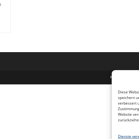
n
Kontakt
Daten
Diese Websi
speichern u
verbessert 
Zustimmung 
Website ver
zurückziehs
Dienste ver