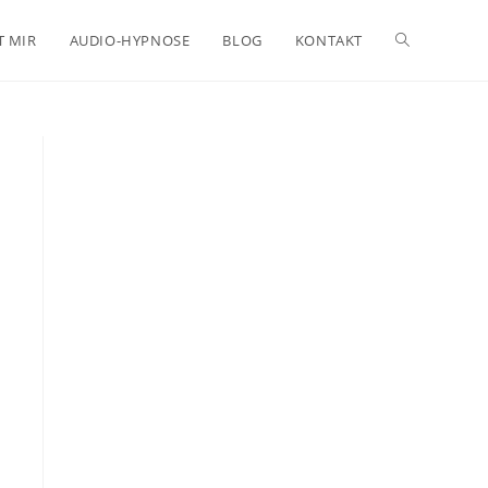
Website-
T MIR
AUDIO-HYPNOSE
BLOG
KONTAKT
Suche
umschalten