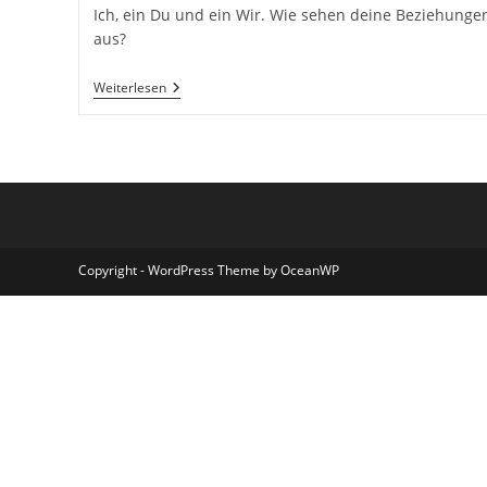
Ich, ein Du und ein Wir. Wie sehen deine Beziehunge
aus?
Zwischenmenschliche
Weiterlesen
Beziehung
–
Das
Ich,
Das
Du
Und
Das
Wir
Copyright - WordPress Theme by OceanWP