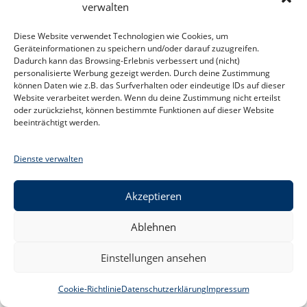
verwalten
Die
Weiterlesen
3
Ebenen
Diese Website verwendet Technologien wie Cookies, um
Der
Geräteinformationen zu speichern und/oder darauf zuzugreifen.
Bewusstheit
Dadurch kann das Browsing-Erlebnis verbessert und (nicht)
personalisierte Werbung gezeigt werden. Durch deine Zustimmung
können Daten wie z.B. das Surfverhalten oder eindeutige IDs auf dieser
Website verarbeitet werden. Wenn du deine Zustimmung nicht erteilst
oder zurückziehst, können bestimmte Funktionen auf dieser Website
beeinträchtigt werden.
Dienste verwalten
Akzeptieren
Ablehnen
Kontakt
Datenschutzerklärung
Impressum
Facebook
Cookie-Richtlinie (EU)
Einstellungen ansehen
Copyright - WordPress Theme by OceanWP
Cookie-Richtlinie
Datenschutzerklärung
Impressum